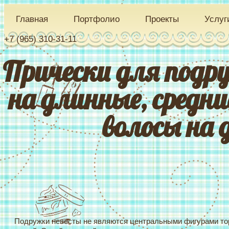
Главная
Портфолио
Проекты
Услуг
+7 (965) 310-31-11
Прически для подр
на длинные, средни
волосы на 
Подружки невесты не являются центральными фигурами тор