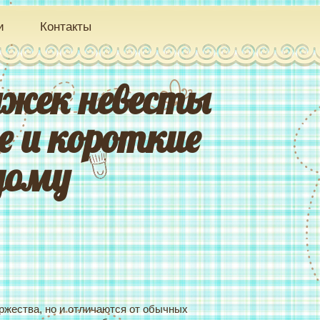
и
Контакты
ужек невесты
е и короткие
дому
жества, но и отличаются от обычных