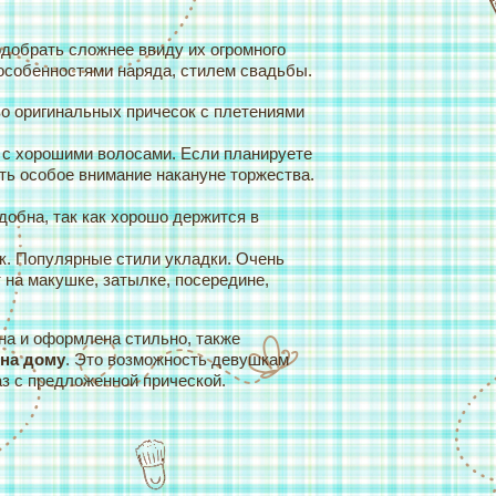
добрать сложнее ввиду их огромного
особенностями наряда, стилем свадьбы.
о оригинальных причесок с плетениями
с хорошими волосами. Если планируете
ть особое внимание накануне торжества.
удобна, так как хорошо держится в
ок. Популярные стили укладки. Очень
 на макушке, затылке, посередине,
на и оформлена стильно, также
 на дому
. Это возможность девушкам
аз с предложенной прической.