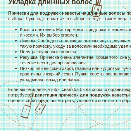
Укладка длинных волос
Прически для подружек невесты на длинные волосы
по
выбора. Руководствоваться в выборе следует типом лица, 
Косы и плетения. Мастер может предложить множеств
и косами. Их выбор огромен.
Локоны. Свободно спадающие локоны идут девушкам 
такую прическу, уходу за волосами необходимо удели
Полу-распущенные волосы.
Ракушка. Прическа очень элегантна. Кроме того, она 
течение всего дня празднования.
Низкий или высокий хвост, гладкий или кудрявый пуч
практичны в жаркий сезон. Пучки, хвосты располагают
укладывают назад или набок.
Если вы ожидаете, чтобы свадьба была хорошо организова
потребуется
репетиция причесок для подружек невесты
оценить свой наряд, посмотреть, удачно ли сочетается обр