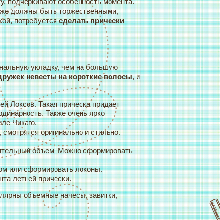
ту, подчеркивают особенность момента.
кже должны быть торжественными,
кой, потребуется
сделать прически
нальную укладку, чем на большую
дружек невесты на короткие волосы
, и
й Локсов. Такая прическа придает
рдинарность. Также очень ярко
иле Чикаго.
 смотрятся оригинально и стильно.
нительный объем. Можно сформировать
ом или сформировать локоны.
та летней прически.
улярны объемные начесы, завитки,