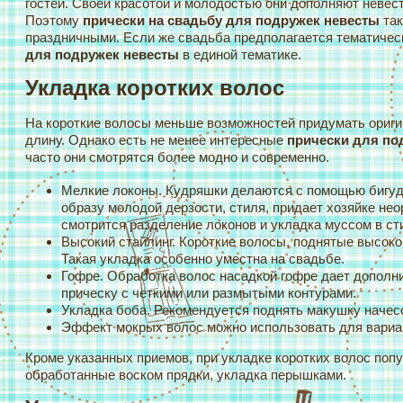
гостей. Своей красотой и молодостью они дополняют невес
Поэтому
прически на свадьбу для подружек невесты
та
праздничными. Если же свадьба предполагается тематичес
для подружек невесты
в единой тематике.
Укладка коротких волос
На короткие волосы меньше возможностей придумать ориги
длину. Однако есть не менее интересные
прически для по
часто они смотрятся более модно и современно.
Мелкие локоны. Кудряшки делаются с помощью бигуде
образу молодой дерзости, стиля, придает хозяйке нео
смотрится разделение локонов и укладка муссом в ст
Высокий стайлинг. Короткие волосы, поднятые высоко,
Такая укладка особенно уместна на свадьбе.
Гофре. Обработка волос насадкой гофре дает допол
прическу с четкими или размытыми контурами.
Укладка боба. Рекомендуется поднять макушку начес
Эффект мокрых волос можно использовать для вариан
Кроме указанных приемов, при укладке коротких волос поп
обработанные воском прядки, укладка перышками.