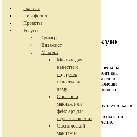
Главная
Портфолио
Проекты
Создание образа на
Услуги
Гример
вечеринку (тематическую
Визажист
вечеринку)
Макияж
Макияж для
невесты и
Если вы приглашены на
вечеринку, то стоит как
подружек
следует подготовиться. На деле
создание стиля
очень
невесты на
непростая задача, с которой не справиться без помощи
дому
специалиста. Ведь вам нужно решить сразу несколько
проблем. А именно:
Образный
макияж или
макияж и прическа должны выглядеть безупречно как в
жизни, так и на фотографиях;
фейс-арт для
вашему образу нужно пройти настоящее испытание –
перевоплощения
остаться практически без изменений в течение
Сценический
нескольких часов.
макияж и